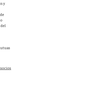
n y 
de 
o 
del 
utuas 
 socios