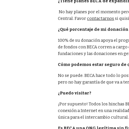
¿Tiene planes BECA de expandir
 No hay planes por el momento pero tenemos ganas expandirnos a otros paises en América 
Central. Favor
contactarnos
 si qui
¿Qué porcentaje de mi donación 
100% de su donación apoya el prog
de fondos con BECA corren a cargo d
fundaciones y las donaciones en ge
Cómo podemos estar seguro de q
No se puede. BECA hace todo lo pos
pero no hay garantía de que va a te
¿Puedo visitar?
¡Por supuesto! Todos los hinchas BE
conexión a Internet en una realida
única para el intercambio cultural.
Es BECA una ONG legítima sin fi