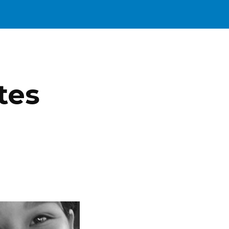
ion
es 