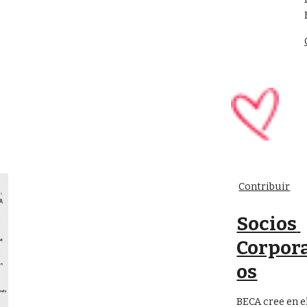
Contribuir
Socios 
Corpora
os
BECA cree en e